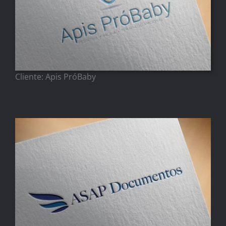
Cliente: Apis PróBaby