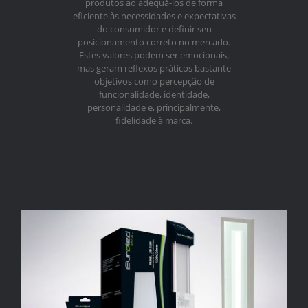
produtos ao adequá-los de forma
eficiente às necessidades e expectativas
do consumidor e definir seu
posicionamento correto no mercado.
Estes valores podem ser emocionais,
mas geram reflexos práticos bastante
objetivos como percepção de
funcionalidade, identidade,
personalidade e, principalmente,
fidelidade à marca.