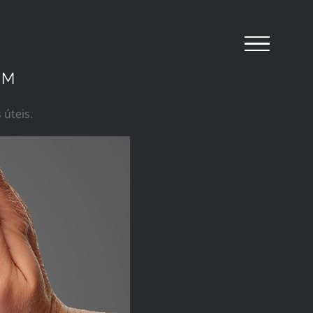
EM
úteis.