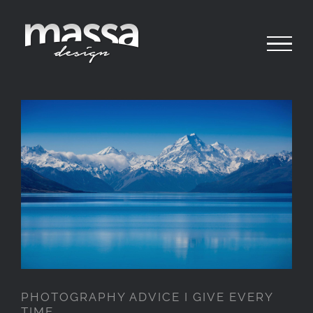
Ir
para
o
conteúdo
PHOTOGRAPHY ADVICE I GIVE
EVERY TIME
PHOTOGRAPHY ADVICE I GIVE EVERY
TIME